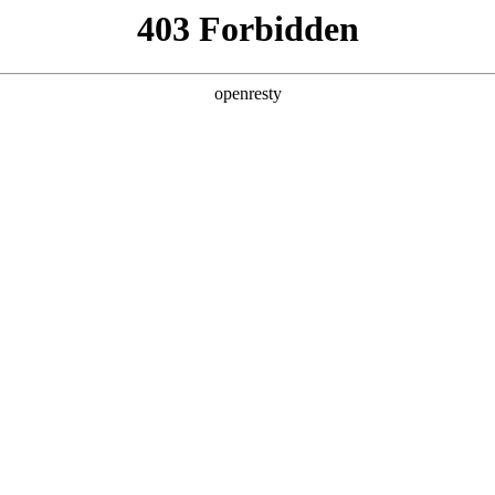
企业业务
个人业务
了解我们
投资者
城市公共服务
>
智慧灯杆解决方案
EN
Global
造为切入点，通过智能管控系统，实现城市道路照明系统的智能
的打造。目前已实现北京地区和福建地区的多项目成功运作，积累